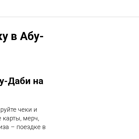
у в Абу-
бу-Даби на
руйте чеки и
карты, мерч,
иза – поездке в