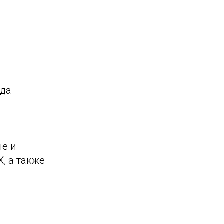
ода
ые и
, а также