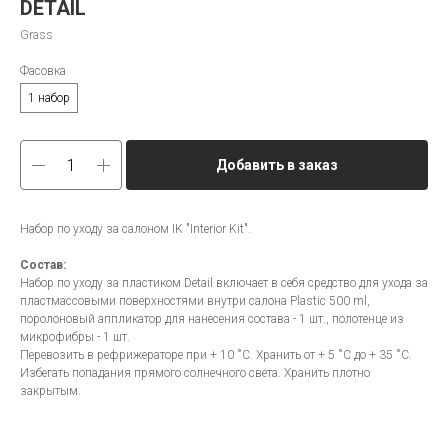
DETAIL
Grass
Фасовка
1 набор
Добавить в заказ
Набор по уходу за салоном IK "Interior Kit".
Состав:
Набор по уходу за пластиком Detail включает в себя средство для ухода за
пластмассовыми поверхностями внутри салона Plastic 500 ml,
поролоновый аппликатор для нанесения состава - 1 шт., полотенце из
микрофибры - 1 шт.
Перевозить в рефрижераторе при + 10 ˚С. Хранить от + 5 ˚С до + 35 ˚С.
Избегать попадания прямого солнечного света. Хранить плотно
закрытым.