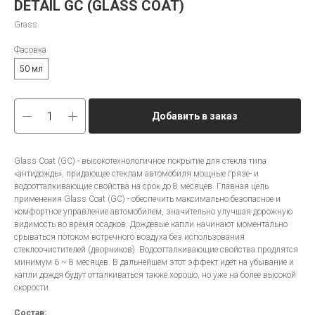
DETAIL GC (GLASS COAT)
Grass
Фасовка
50 мл
Добавить в заказ
Glass Coat (GC) - высокотехнологичное покрытие для стекла типа
«антидождь», придающее стеклам автомобиля мощные грязе- и
водоотталкивающие свойства на срок до 8 месяцев. Главная цель
применения Glass Coat (GC) - обеспечить максимально безопасное и
комфортное управление автомобилем, значительно улучшая дорожную
видимость во время осадков. Дождевые капли начинают моментально
срываться потоком встречного воздуха без использования
стеклоочистителей (дворников). Водоотталкивающие свойства продлятся
минимум 6 ~ 8 месяцев. В дальнейшем этот эффект идёт на убывание и
капли дождя будут отталкиваться также хорошо, но уже на более высокой
скорости.
Состав: