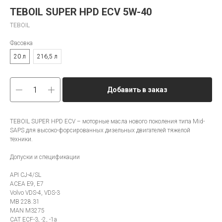
TEBOIL SUPER HPD ECV 5W-40
TEBOIL
Фасовка
20 л
216,5 л
Добавить в заказ
TEBOIL SUPER HPD ECV – моторные масла нового поколения типа Mid-
SAPS для высоко-форсированных дизельных двигателей тяжелой
техники.
Допуски и спецификации
API CJ-4/SL
ACEA E9, E7
Volvo VDS-4, VDS-3
MB 228.31
MAN M3275
CAT ECF-3, -2, -1a