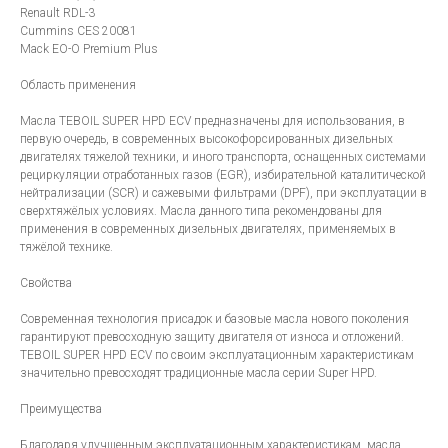
Renault RDL-3
Cummins CES 20081
Mack EO-O Premium Plus
Область применения
Масла TEBOIL SUPER HPD ECV предназначены для использования, в
первую очередь, в современных высокофорсированных дизельных
двигателях тяжелой техники, и иного транспорта, оснащенных системами
рециркуляции отработанных газов (EGR), избирательной каталитической
нейтрализации (SCR) и сажевыми фильтрами (DPF), при эксплуатации в
сверхтяжёлых условиях. Масла данного типа рекомендованы для
применения в современных дизельных двигателях, применяемых в
тяжёлой технике.
Свойства
Современная технология присадок и базовые масла нового поколения
гарантируют превосходную защиту двигателя от износа и отложений.
TEBOIL SUPER HPD ECV по своим эксплуатационным характеристикам
значительно превосходят традиционные масла серии Super HPD.
Преимущества
Благодаря улучшенным эксплуатационным характеристикам, масла