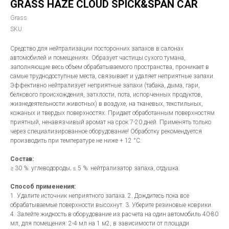
GRASS HAZE CLOUD SPICK&SPAN CAR
Grass
SKU:
Средство для нейтрализации посторонних запахов в салонах
автомобилей и помещениях. Образует частицы сухого тумана,
заполняющие весь объем обрабатываемого пространства, проникает в
самые труднодоступные места, связывает и удаляет неприятные запахи.
Эффективно нейтрализует неприятные запахи (табака, дыма, гари,
белкового происхождения, затхлости, пота, испорченных продуктов,
жизнедеятельности животных) в воздухе, на тканевых, текстильных,
кожаных и твердых поверхностях. Придает обработанным поверхностям
приятный, ненавязчивый аромат на срок 7-20 дней. Применять только
через специализированное оборудование! Обработку рекомендуется
производить при температуре не ниже + 12 °С.
Состав:
≥ 30 %: углеводороды; ≤ 5 %: нейтрализатор запаха, отдушка.
Способ применения:
1. Удалите источник неприятного запаха. 2. Дождитесь пока все
обрабатываемые поверхности высохнут. 3. Уберите резиновые коврики.
4. Залейте жидкость в оборудование из расчета на один автомобиль 40-80
мл, для помещения: 2-4 мл на 1 м2, в зависимости от площади