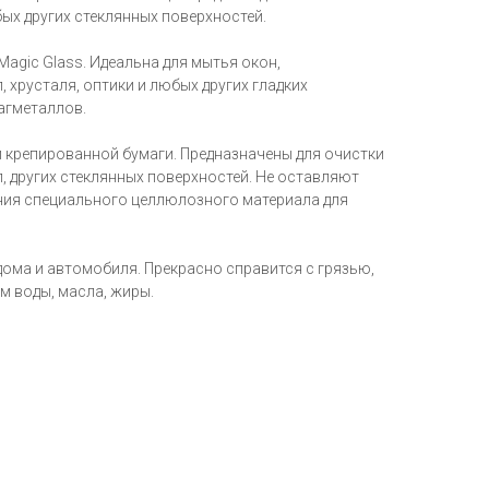
ых других стеклянных поверхностей.
Magic Glass. Идеальна для мытья окон,
, хрусталя, оптики и любых других гладких
агметаллов.
 крепированной бумаги. Предназначены для очистки
, других стеклянных поверхностей. Не оставляют
ния специального целлюлозного материала для
дома и автомобиля. Прекрасно справится с грязью,
м воды, масла, жиры.