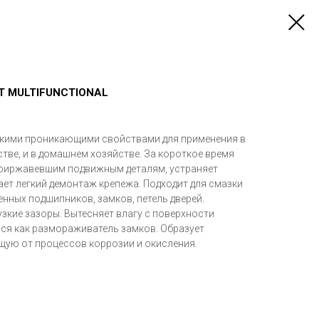
T MULTIFUNCTIONAL
окими проникающими свойствами для применения в
тве, и в домашнем хозяйстве. За короткое время
приржавевшим подвижным деталям, устраняет
ает легкий демонтаж крепежа. Подходит для смазки
енных подшипников, замков, петель дверей.
зкие зазоры. Вытесняет влагу с поверхности
ся как размораживатель замков. Образует
ую от процессов коррозии и окисления.