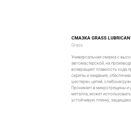
СМАЗКА GRASS LUBRICAN
Grass
Универсальная смазка с выс
автомастерской, на производс
возвращает плавность хода 
скрипы и заедания, обеспечив
шестерен, цепей, слабонагруж
Проникает в микротрещины и у
металла, может использовать
устойчивую пленку, защищающ